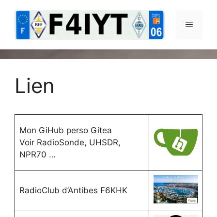
Aller
au
Menu
contenu
Lien
Mon GiHub perso Gitea
Voir RadioSonde, UHSDR,
NPR70 …
RadioClub d’Antibes F6KHK