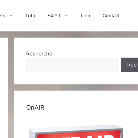
ets
Tuto
F4IYT
Lien
Contact
Rechercher
Rec
OnAIR