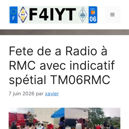
Aller
au
Menu
contenu
Fete de a Radio à
RMC avec indicatif
spétial TM06RMC
7 juin 2026
par
xavier