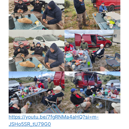
https://youtu.be/7fgRNMa4aHQ?si=m-
JSHo5SR_tU79G0