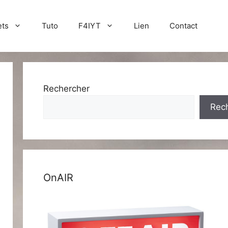
ets
Tuto
F4IYT
Lien
Contact
Rechercher
Rec
OnAIR