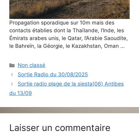
Propagation sporadique sur 10m mais des
contacts établies dont la Thaïlande, l’Inde, les
Émirats arabes unis, le Qatar, l’Arabie Saoudite,
le Bahreïn, la Géorgie, le Kazakhstan, Oman …
Catégories
Non classé
Sortie Radio du 30/08/2025
Sortie radio plage de la siesta(06) Antibes
du 13/09
Laisser un commentaire