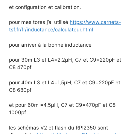
et configuration et calibration.
pour mes tores j’ai utilisé
https://www.carnets-
tsf.fr/fr/inductance/calculateur.html
pour arriver à la bonne inductance
pour 30m L3 et L4=2,2µH, C7 et C9=220pF et
C8 470pf
pour 40m L3 et L4=1,5µH, C7 et C9=220pF et
C8 680pf
et pour 60m =4,5µH, C7 et C9=470pF et C8
1000pf
les schémas V2 et flash du RPI2350 sont