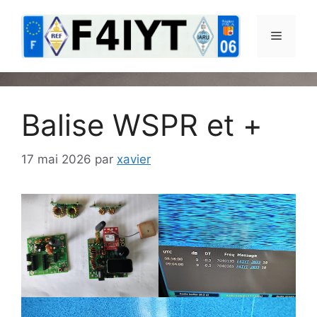
Aller
au
Menu
contenu
Balise WSPR et +
17 mai 2026
par
xavier